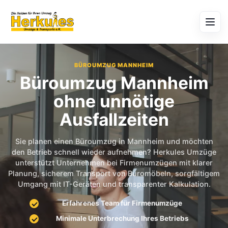
BÜROUMZUG MANNHEIM
Büroumzug Mannheim
ohne unnötige
Ausfallzeiten
Sie planen einen Büroumzug in Mannheim und möchten
den Betrieb schnell wieder aufnehmen? Herkules Umzüge
unterstützt Unternehmen bei Firmenumzügen mit klarer
Planung, sicherem Transport von Büromöbeln, sorgfältigem
Umgang mit IT-Geräten und transparenter Kalkulation.
Erfahrenes Team für Firmenumzüge
Minimale Unterbrechung Ihres Betriebs