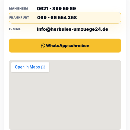
0621 - 899 59 69
+
Welche Frankfurter Stadtteile bedienen Sie?
MANNHEIM
069 - 66 554 358
FRANKFURT
+
Was kostet ein Umzug nach Frankfurt?
Info@herkules-umzuege24.de
E-MAIL
+
Benötige ich eine Halteverbotszone in Frankfurt?
WhatsApp schreiben
Wie lange dauert ein Umzug von Mannheim nach
+
Frankfurt?
+
Gilt die Mindestdauer auch für Festpreis-Umzüge?
+
Sind meine Möbel versichert?
+
Wie kurzfristig kann ich einen Umzug buchen?