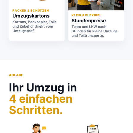
PACKEN & SCHÜTZEN
Umzugskartons
KLEIN & FLEXIBEL
Stundenpreise
Kartons, Packpapier, Folie
und Zubehör direkt vom
Team und LKW nach
Umzugsprofi.
Stunden für kleine Umzüge
und Teiltransporte.
ABLAUF
Ihr Umzug in
4 einfachen
Schritten.