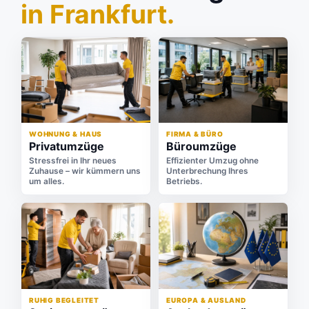
in Frankfurt.
WOHNUNG & HAUS
FIRMA & BÜRO
Privatumzüge
Büroumzüge
Stressfrei in Ihr neues
Effizienter Umzug ohne
Zuhause – wir kümmern uns
Unterbrechung Ihres
um alles.
Betriebs.
RUHIG BEGLEITET
EUROPA & AUSLAND