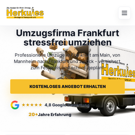
Umzugsfirma Frankfurt
stressfrei umziehen
Professionelle Umzüge in Frankfurt am Main, von
Mannheim nach Frankfurt und zurück - versichert,
zum Festpreis und schnell geplant.
KOSTENLOSES ANGEBOT ERHALTEN
★★★★★
4,8 Google Bewertung
20+
Jahre Erfahrung