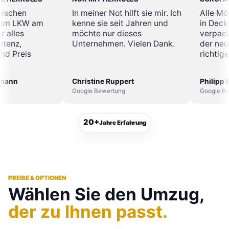
r telefonischen
In meiner Not hilft sie mir. Ich
ng bis zum LKW am
kenne sie seit Jahren und
tag war alles
möchte nur dieses
t. Kompetenz,
Unternehmen. Vielen Dank.
chkeit und Preis
agbar.
ska Schumann
Christine Ruppert
ewertung
Google Bewertung
20+
Jahre Erfahrung
PREISE & OPTIONEN
Wählen Sie den Umzug,
der zu Ihnen passt.