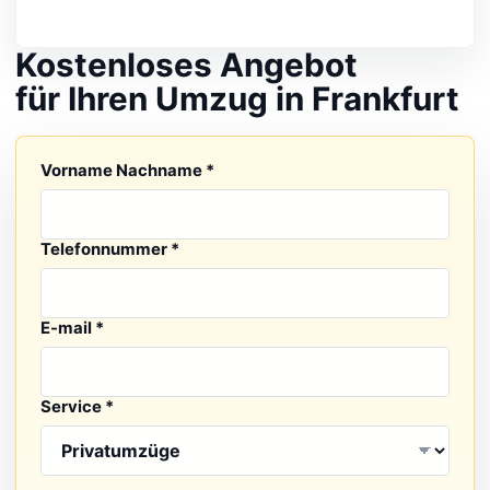
+
Was ist im Umzugsservice enthalten?
Kostenloses Angebot
+
Bieten Sie auch Einlagerung an?
für Ihren Umzug in Frankfurt
+
Richten Sie Halteverbotszonen ein?
Ihre Nachricht
Vorname Nachname *
Was passiert, wenn der Umzug länger dauert als
+
geplant?
Telefonnummer *
E-mail *
Service *