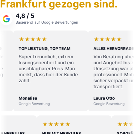
Frankfurt gezogen sind.
4,8 / 5
Basierend auf Google Bewertungen
★★★★★
★★★★★
TOP LEISTUNG, TOP TEAM
ALLES HERVORRAGEND
Super freundlich, extrem
Von Beratung über Planu
lösungsorientiert und ein
und Angebot bis zur
unschlagbarer Preis. Man
Umsetzung war alles
merkt, dass hier der Kunde
professionell. Möbel wur
zählt.
sicher verpackt und
transportiert.
Monalisa
Laura Otto
Google Bewertung
Google Bewertung
★★★
★★★★★
EDER OHNE HERKULES
NUR MIT HERKULES