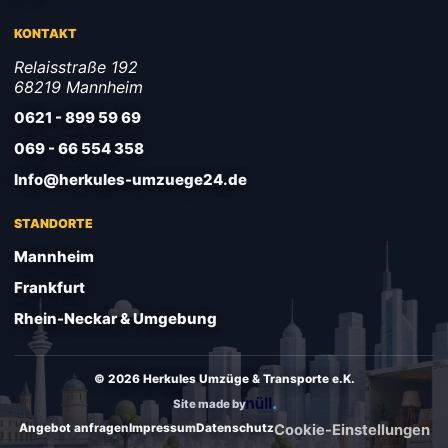
KONTAKT
Relaisstraße 192
68219 Mannheim
0621 - 899 59 69
069 - 66 554 358
Info@herkules-umzuege24.de
STANDORTE
Mannheim
Frankfurt
Rhein-Neckar & Umgebung
© 2026 Herkules Umzüge & Transporte e.K.
Site made by
Angebot anfragen
Impressum
Datenschutz
Cookie-Einstellungen