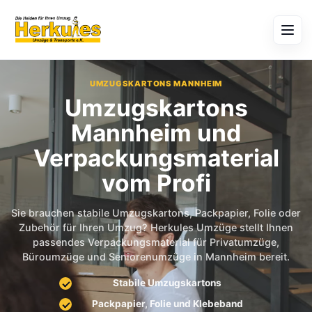
UMZUGSKARTONS MANNHEIM
Umzugskartons
Mannheim und
Verpackungsmaterial
vom Profi
Sie brauchen stabile Umzugskartons, Packpapier, Folie oder
Zubehör für Ihren Umzug? Herkules Umzüge stellt Ihnen
passendes Verpackungsmaterial für Privatumzüge,
Büroumzüge und Seniorenumzüge in Mannheim bereit.
Stabile Umzugskartons
Packpapier, Folie und Klebeband